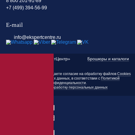
8 800 201-91-89
+7 (499) 394-56-99
E-mail
info@ekspertcentre.ru
©
2010 — 2026 «ЭкспертЦентр»
Брошюры и каталоги
Пользуясь этим сайтом, вы даете согласие на обработку файлов
Cookies
и других персональных данных, в соответствии с
Политикой
конфиденциальности
.
Согласие на обработку персональных данных
Заказать товар
ФИО:
Заказ:
E-mail:
*