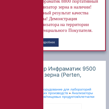
Инфраматик 8800 портативный
анализатор зерна в наличии!
Точный результат качества
зерна! Демонстрация
анализатора на территории
потенциального Покупателя.
Подробнее
ИК-анализатор Инфраматик 9500
для цельного зерна (Perten,
Швеция)
Главная
»
Каталог
»
Оборудование для лабораторий
зерноперерабатывающих производств
»
Анализаторы
зерна/муки/комбикормов/пищевых продуктов/клетчатки