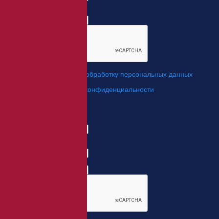
Телефон:
*
*
Я даю свое согласие на
обработку персональных данных
.
*
Я согласен с
политикой конфиденциальности
.
Отправить
Заказ обратного звонка
Имя Отчество:
Номер телефона:
с кодом города
Когда позвонить?
*