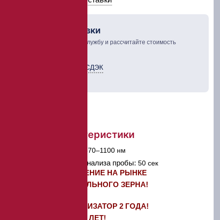
Рассчет доставки
Выберите курьерскую службу и рассчитайте стоимость
доставки товара
Курьерская служба СДЭК
ТК Деловые линии
Краткие характеристики
Диапазон длин волн:
570–1100 нм
Продолжительность анализа пробы:
50 сек
ЛУЧШЕЕ ПРЕДЛОЖЕНИЕ НА РЫНКЕ
АНАЛИЗАТОРОВ ЦЕЛЬНОГО ЗЕРНА!
ГАРАНТИЯ НА АНАЛИЗАТОР 2 ГОДА!
МОНОХРОМАТОР - 5 ЛЕТ!