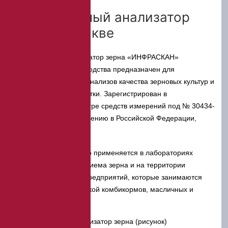
Инфракрасный анализатор
зерна в Москве
Инфракрасный анализатор зерна «ИНФРАСКАН»
отечественного производства предназначен для
проведения экспресс-анализов качества зерновых культур и
продуктов их переработки. Зарегистрирован в
Государственном реестре средств измерений под № 30434-
05 и допущен к применению в Российской Федерации,
Казахстане и Украине.
Данная модель активно применяется в лабораториях
элеваторов, пунктов приема зерна и на территории
различных заводов и предприятий, которые занимаются
исследованием и оценкой комбикормов, масличных и
зерновых культур.