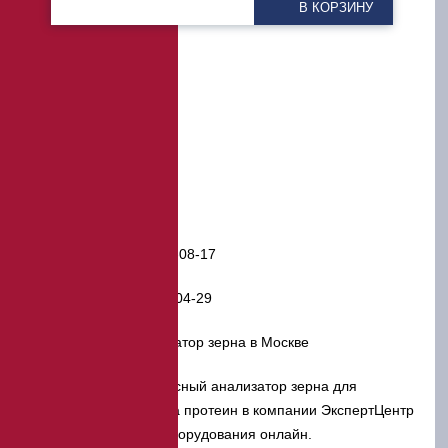
В КОРЗИНУ
Автор: «ЭкспертЦентр»
Дата публикации:
2018-08-17
Дата изменения:
2024-04-29
Инфракрасный анализатор зерна в Москве
Как заказать инфракрасный анализатор зерна для
проведения анализа на протеин в компании ЭкспертЦентр
— заявка на покупку оборудования онлайн.