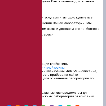
ГОСТам, поэтому прослужат Вам в течение длительного
времени.
Воспользуйтесь нашими услугами и выгодно купите все
необходимое для оснащения Вашей лаборатории. Мы
оперативно укомплектуем заказ и доставим его по Москве в
любое удобное для Вас время.
Статьи
Все статьи
Измеритель деформации клейковины
Измеритель деформации клейковины ИДК 5М – описание,
характеристики и стоимость прибора на сайте
ЭкспертЦентр – товары для оснащения лабораторий по
выгодной цене.
Кислородомеры
Оксиметр - купить портативные кислородометры для
стационарных и передвижных лабораторий от компании
ЭкспертЦентр.