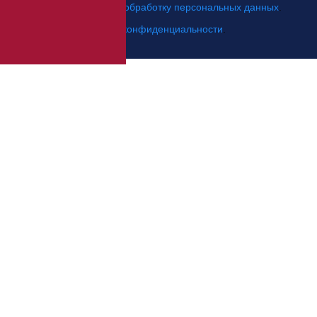
Я даю свое согласие на
обработку персональных данных
.
*
Я согласен с
политикой конфиденциальности
.
Отправить заявку