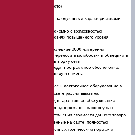
Оборудование обладает следующими характеристиками:
Функционирует автономно с возможностью
эксплуатации в условиях повышенного уровня
вибрации
Заносит в архив последние 3000 измерений
Дает возможность переносить калибровки и объединить
несколько приборов в одну сеть
В комплектацию входит программное обеспечение,
калибровка на пшеницу и ячмень
Приобретая качественное и долговечное оборудование в
нашей компании, Вы можете рассчитывать на
индивидуальный подход и гарантийное обслуживание.
Свяжитесь с нашими менеджерами по телефону для
оформления заявки и уточнения стоимости данного товара.
Все модели, представленные на сайте, полностью
соответствуют установленных техническим нормам и