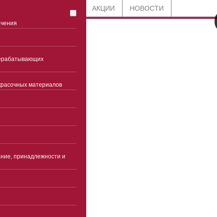
СТАТЬИ
БЛОГ
АКЦИИ
НОВОСТИ
ачения
8 800 201-91-89
рерабатывающих
по всей России
красочных материалов
+7 (499) 394-56-99
Москва
Часы работы
Пн-чт 9:00-18:00(без
перерыва)
ние, принадлежности и
Пятница 9:00-17:00(без
перерыва)
Суббота, воскресенье -
выходные
info@ekspertcentre.ru