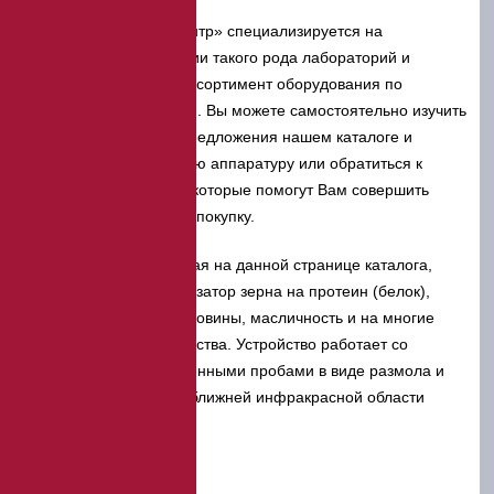
Компания «ЭкспертЦентр» специализируется на
комплексном оснащении такого рода лабораторий и
предлагает широкий ассортимент оборудования по
приемлемой стоимости. Вы можете самостоятельно изучить
описание и ценовые предложения нашем каталоге и
подобрать необходимую аппаратуру или обратиться к
нашим специалистам, которые помогут Вам совершить
грамотную и выгодную покупку.
Модель, представленная на данной странице каталога,
применяется как анализатор зерна на протеин (белок),
влагу, количество клейковины, масличность и на многие
другие показатели качества. Устройство работает со
специально подготовленными пробами в виде размола и
исследует вещество в ближней инфракрасной области
спектра.