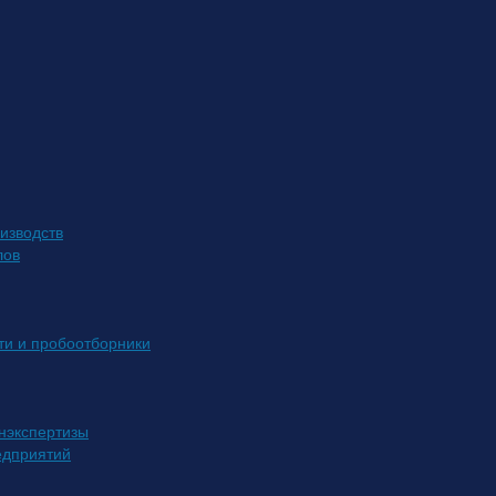
изводств
лов
ти и пробоотборники
нэкспертизы
едприятий