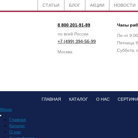
СТАТЬИ
БЛОГ
АКЦИИ
НОВОСТИ
8 800 201-91-89
Часы ра
по всей России
Пн-чт 9:0
+7 (499) 394-56-99
Пятница 9
Суббота, 
Москва
ГЛАВНАЯ
КАТАЛОГ
О НАС
СЕРТИФ
Меню
Главная
Каталог
О нас