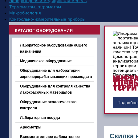
Лабораторная и медицинская мебель
Термометры, гигрометры
Микробиология
Контрольно-измерительные приборы
КАТАЛОГ ОБОРУДОВАНИЯ
Лабораторное оборудование общего
назначения
Медицинское оборудование
Оборудование для лабораторий
зерноперерабатывающих производств
ИНФРА
ТОЧНЫ
Оборудование для контроля качества
ТЕРРИ
лакокрасочных материалов
Оборудование экологического
Подробне
контроля
Лабораторная посуда
Ареометры
Скидка 
Вспомогательное лабораторное