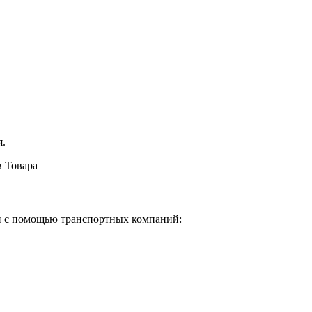
я.
в Товара
и с помощью транспортных компаний: