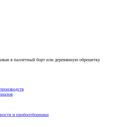
кован в паллетный борт или деревянную обрешетку
производств
риалов
жности и пробоотборники