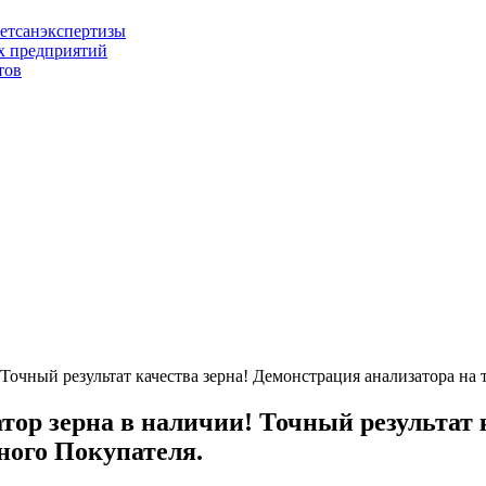
ветсанэкспертизы
х предприятий
тов
ор зерна в наличии! Точный результат 
ного Покупателя.