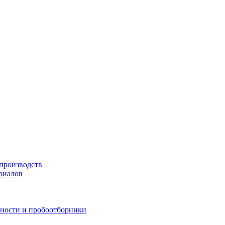
производств
риалов
жности и пробоотборники