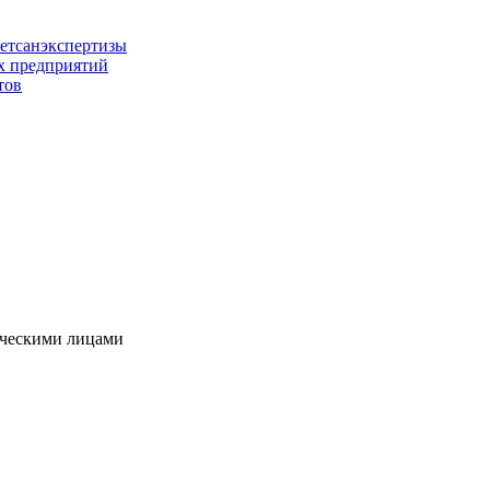
ветсанэкспертизы
х предприятий
тов
ическими лицами